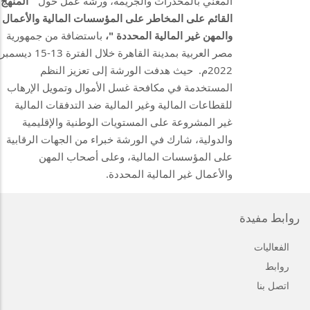
المعني بالمخدرات والجريمة، ورشة عمل حول "
ال
م
نهج
القائم على المخاطر على المؤسسات المالية والأعمال
والمهن غير المالية المحددة "،
باستضافة من
جمهورية
مصر العربية بمدينة القاهرة
خلال الفترة 13-15 ديسمبر
2022م.
حيث هدفت الورشة إلى
تعزيز النظم
المستخدمة في
مك
افحة غسل الأموال وتمويل الإرهاب
للقطاعات المالية وغير المالية ضد التدفقات المالية
غير المشروعة على المستويات الوطنية والإقليمية
والدولية،
شارك في الورشة خبراء من الجهات الرقابية
على المؤسسات المالية، و
على أصحاب المهن
والأعمال غير المالية المحددة
.
روابط مفيدة
الفعاليات
روابط
اتصل بنا