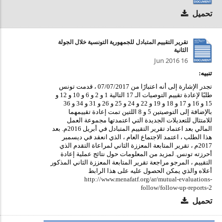
تحميل
تقرير التقييم المتبادل للجمهورية التونسية خلال الجولة
الثانية
16 Jun 2016
تنبيه:
تجدر الإشارة إلى أنه اعتبارًا من 07/07/2017 ، قدمت تونس
طلبًا لإعادة تقييم التوصيات الـ 17 التالية 1 و 2 و 6 و 10 و 12 و
15 و 16 و 17 و 18 و 19 و 22 و 24 و 25 و 26 و 31 و 34 و 36
بالإضافة إلى التوصيتين 5 و 8 اللتين تمت إعادة تقييمهما
للامتثال للتعديلات الجديدة التي اعتمدتها مجموعة العمل
المالي بعد اعتماد تقرير التقييم المتبادل في أبريل 2016م. بعد
هذا الطلب ، اعتمد الاجتماع العام ، الذي انعقد في ديسمبر
2017م ، تقرير المتابعة المعززة الثاني لمراعاة التقدم الذي
أحرزته تونس. لمزيد من المعلومات حول نتائج عملية إعادة
التقييم ، المرجو مراجعة تقرير المتابعة المعززة الثاني المذكور
أعلاه والذي يمكن الحصول عليه على هذا الرابط
http://www.menafatf.org/ar/mutual-evaluations-
follow/follow-up-reports-2
تحميل