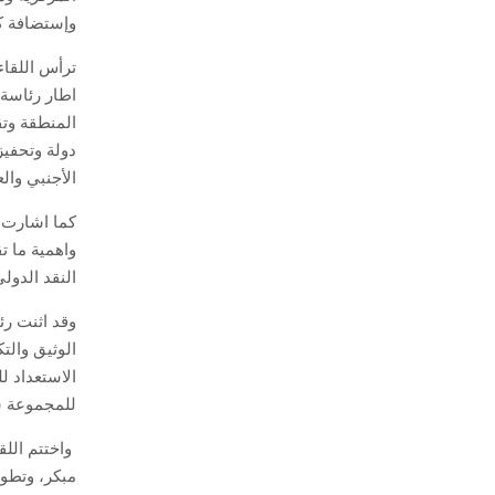
وإستضافة ك
ترأس اللقا
اطار رئاسة
المنطقة وتق
دولة وتحفيز
الأجنبي وال
كما اشارت ر
واهمية ما ت
النقد الدول
وقد اثنت رئ
الوثيق والت
الاستعداد ل
للمجموعة سل
واختتم الل
مبكر، و
تطوي