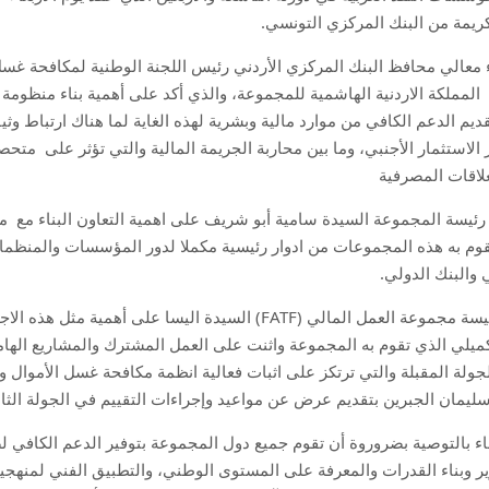
ريمة من البنك المركزي التونسي.
ء معالي محافظ البنك المركزي الأردني رئيس اللجنة الوطنية لمكافحة غس
المملكة الاردنية الهاشمية للمجموعة، والذي أكد على أهمية بناء منظومة
ديم الدعم الكافي من موارد مالية وبشرية لهذه الغاية لما هناك ارتباط وث
 الاستثمار الأجنبي، وما بين محاربة الجريمة المالية والتي تؤثر على
متحصل
علاقات المصرفية
ئيسة المجموعة السيدة سامية أبو شريف على اهمية التعاون البناء مع
م
قوم به هذه المجموعات من ادوار رئيسية مكملا لدور المؤسسات والمنظما
ي والبنك الدولي.
يسة مجموعة العمل المالي (
FATF
)
السيدة اليسا على أهمية مثل هذه الاج
كميلي الذي تقوم به المجموعة واثنت على العمل المشترك والمشاريع الهام
لجولة المقبلة والتي ترتكز على اثبات فعالية انظمة مكافحة غسل الأموال وت
يمان الجبرين بتقديم عرض عن مواعيد وإجراءات التقييم في الجولة الثالثة
قاء بالتوصية بضروروة أن تقوم جميع دول المجموعة ب
توفير الدعم الكافي لض
ر وبناء القدرات والمعرفة على المستوى الوطني، والتطبيق الفني لمنهج