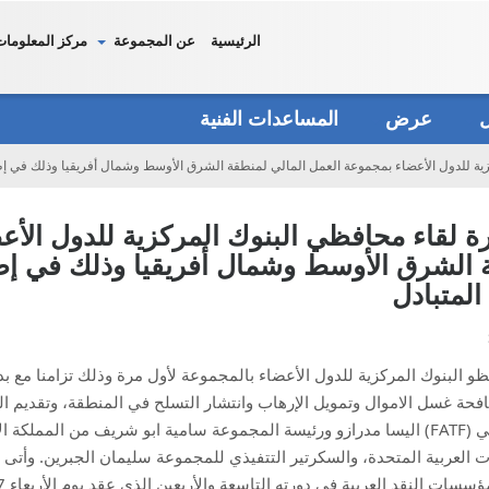
الرئيسية
عن المجموعة
مركز المعلومات
دل
عرض
المساعدات الفنية
ة للدول الأعضاء بمجموعة العمل المالي لمنطقة الشرق الأوسط وشمال أفريقيا وذلك في إطار ا
ة لقاء محافظي البنوك المركزية للدول الأع
الشرق الأوسط وشمال أفريقيا وذلك في إطار 
 المتبادل
و البنوك المركزية للدول الأعضاء بالمجموعة لأول مرة وذلك
تزامنا مع ب
فحة غسل الاموال وتمويل الإرهاب وانتشار التسلح في المنطقة، وتقديم 
لي
(
FATF
)
اليسا مدرازو ورئيسة المجموعة سامية ابو شريف من المملكة ال
ات العربية المتحدة، والسكرتير التتفيذي للمجموعة سليمان الجبرين.
وأتى 
ؤسسات النقد العربية في دورته التاسعة والأربعين الذي عقد
يوم الأربعاء 17 سبتمبر