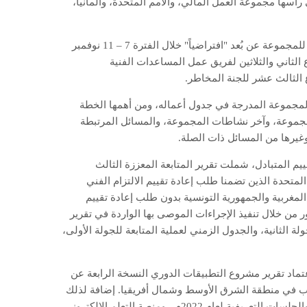
رأسها مجموعة العمل المالي، والأمم المتحدة، وألمانيا،
الجدير بالذكر، أن الاجتماع العام المنعقد تقدمته عدد من اجتماعات فرق العمل التابعة للمجموعة عن بُعد "افتراضياً" خلال الفترة 7 – 11 نوفمبر
اع الثاني والثلاثين لفريق عمل المساعدات الفنية
 الثالث عشر للجنة المخاطر.
المجموعة المدرجة في جدول أعماله، ومن أهمها الخطة
اللجنة الاستشارية التابعة للمجموعة، وآخر نشاطات المجموعة، والمسائل المرتبطة
وغيرها من المسائل ذات الصلة.
قييم المتبادل، شملت تقرير المتابعة المعززة الثالث
ة المتحدة الذين تضمنا طلب إعادة تقييم الالتزام الفني
لمغربية والجمهورية التونسية بدون طلب إعادة تقييم
 من خلال تنفيذ الإجراءات الموصى بها الواردة في تقرير
ة الثانية، والجدول الزمني لعملية المتابعة للجولة الأولى،
عتماد تقرير مشروع التطبيقات الدوري النسخة الرابعة عن
لإرهاب في منطقة الشرق الأوسط وشمال أفريقيا. إضافة لذلك
استعرض الاجتماع العام عدداً من الموضوعات الأخرى شملت، خطة البرامج التدريبية والجلسات التعريفية لعام 2022م ، ومنصة التعلم الإلكتروني