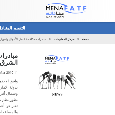
Main
menu
التقييم المتبا
جمعة
مركز المعلومات
مبادرات مكافحة غسل الأموال وتمويل 
تحميل
مبادرا
الشرق ا
11 Mar 2010
وافق الاجت
وشمال أفري
تطور نظم مك
تعبر عن أهم
والمساعدات 