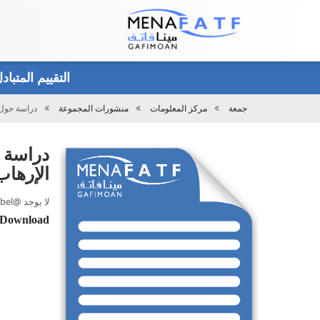
Main
menu
التقييم المتبا
جمعة
مركز المعلومات
منشورات المجموعة
دراسة حول: جائحة كورونا (كوفيد- 19 ) وأ
تحميل
الإرها
لا يوجد @label حتى الان., النوع 29, 2020 - 12:00
Download