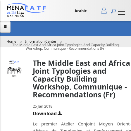
Skip
to
main
Arabic
content
Breadcrumb
Home
Information Center
The Middle East And Africa Joint Typologies And Capacity Building
Workshop, Communique - Recommendations (Fr)
The Middle East and Africa
Joint Typologies and
Capacity Building
Workshop, Communique -
Recommendations (Fr)
25 Jan 2018
Download
Le premier Atelier Conjoint Moyen Orient-
Afrique de Typologies et Renforcement de