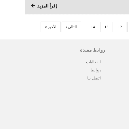
إقرأ المزيد
التالي ›
مراجعة
الأخير »
معلومات
جاع
استرجاع
استرجاع
استرجاع
…
14
13
12
المراجعة
روابط مفيدة
الفعاليات
روابط
اتصل بنا