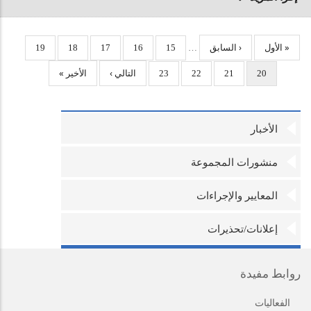
إدارة
« الأول
الملخص
المنطقة
‹ السابق
استرجاع
استرجاع
استرجاع
استرجاع
استرجاع
19
18
17
16
15
…
عرض
التالي ›
مراجعة
الأخير »
معلومات
الكيان
استرجاع
استرجاع
استرجاع
23
22
21
20
النموذج
المراجعة
الأخبار
منشورات المجموعة
المعايير والإجراءات
إعلانات/تحذيرات
روابط مفيدة
الفعاليات